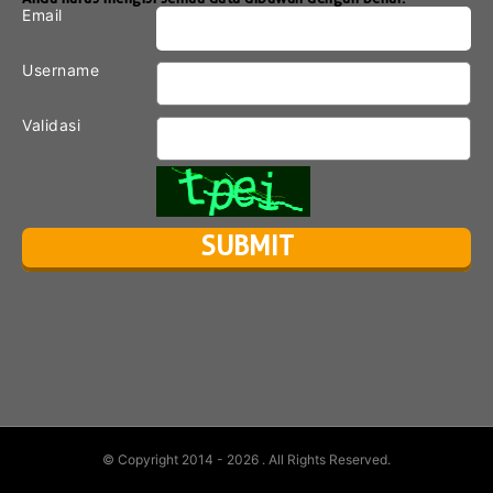
Email
Username
Validasi
© Copyright 2014 - 2026
. All Rights Reserved.