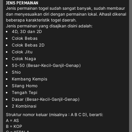
JENIS
PERMAINAN
Jenis permainan togel sudah sangat banyak, sudah membaur
dan menyesuaikan diri dengan permainan lokal. Alhasil dikenal
beberapa karakteristik togel daerah.
Jenis permainan yang disajikan disini adalah:
4D, 3D dan 2D
Colok Bebas
Colok Bebas 2D
Colok Jitu
Colok Naga
50-50 (Besar-Kecil-Ganjil-Genap)
Shio
Kembang Kempis
Silang Homo
Tengah Tepi
Dasar (Besar-Kecil-Ganjil-Genap)
2 Kombinasi
Struktur nomor keluar (misalnya : A B C D), berarti:
A = AS
B = KOP