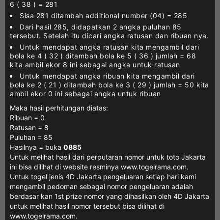
6 ( 38 ) = 281
Sisa 281 ditambah additional number (04) = 285
Dari hasil 285, didapatkan 2 angka puluhan 85
tersebut. Setelah itu dicari angka ratusan dan ribuan nya.
Untuk mendapat angka ratusan kita mengambil dari
bola ke 4 ( 32 ) ditambah bola ke 5 ( 36 ) jumlah = 68
kita ambil ekor 8 ini sebagai angka untuk ratusan
Untuk mendapat angka ribuan kita mengambil dari
bola ke 2 ( 21 ) ditambah bola ke 3 ( 29 ) jumlah = 50 kita
ambil ekor 0 ini sebagai angka untuk ribuan
Maka hasil perhitungan diatas:
Ribuan = 0
Ratusan = 8
Puluhan = 85
Hasilnya = buka
0885
Untuk melihat hasil dari perputaran nomor untuk toto Jakarta
ini bisa dilihat di website resminya
www.togelrama.com
.
Untuk togel jenis 4D Jakarta pengeluaran setiap hari kami
mengambil pedoman sebagai nomor pengeluaran adalah
berdasar kan 1st prize nomor yang dihasilkan oleh 4D Jakarta
untuk melihat hasil nomor tersebut bisa dilihat di
www.togelrama.com
.